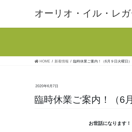
コ
ナ
ン
ビ
オーリオ・イル・レガ
テ
ゲ
ン
ー
ツ
シ
へ
ョ
ス
ン
キ
に
ッ
移
HOME
新着情報
臨時休業ご案内！（6月９日火曜日）
プ
動
2020年6月7日
臨時休業ご案内！（6
お世話になります！