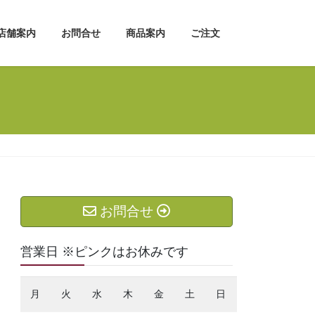
店舗案内
お問合せ
商品案内
ご注文
お問合せ
営業日 ※ピンクはお休みです
月
火
水
木
金
土
日