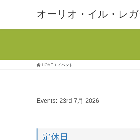
コ
ナ
ン
ビ
オーリオ・イル・レガ
テ
ゲ
ン
ー
ツ
シ
へ
ョ
ス
ン
キ
に
ッ
移
HOME
イベント
プ
動
Events: 23rd 7月 2026
定休日