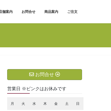
店舗案内
お問合せ
商品案内
ご注文
お問合せ
営業日 ※ピンクはお休みです
月
火
水
木
金
土
日