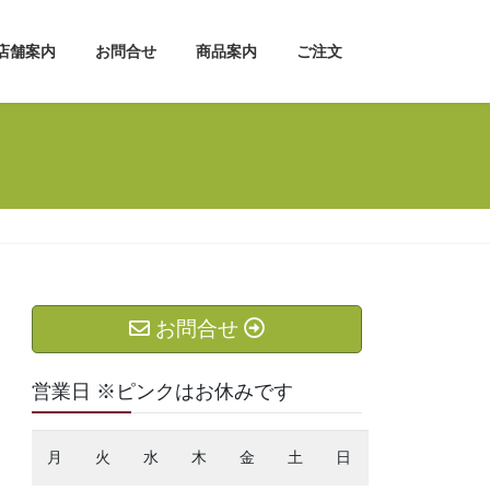
店舗案内
お問合せ
商品案内
ご注文
お問合せ
営業日 ※ピンクはお休みです
月
火
水
木
金
土
日