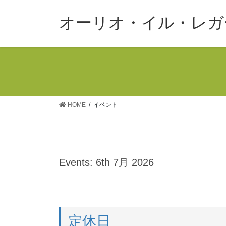
コ
ナ
ン
ビ
オーリオ・イル・レガ
テ
ゲ
ン
ー
ツ
シ
へ
ョ
ス
ン
キ
に
ッ
移
HOME
イベント
プ
動
Events: 6th 7月 2026
定休日