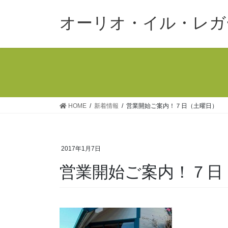
コ
ナ
ン
ビ
オーリオ・イル・レガ
テ
ゲ
ン
ー
ツ
シ
へ
ョ
ス
ン
キ
に
ッ
移
HOME
新着情報
営業開始ご案内！７日（土曜日）
プ
動
2017年1月7日
営業開始ご案内！７