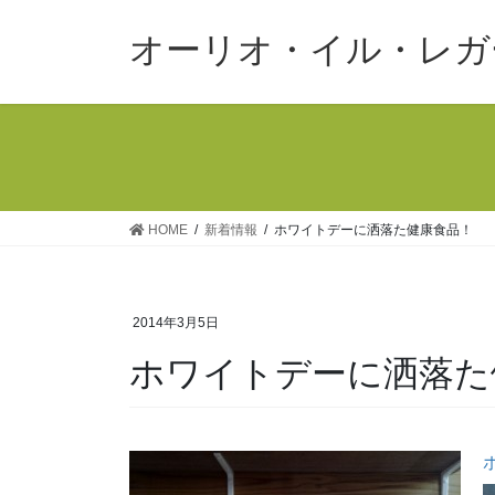
コ
ナ
ン
ビ
オーリオ・イル・レガ
テ
ゲ
ン
ー
ツ
シ
へ
ョ
ス
ン
キ
に
ッ
移
HOME
新着情報
ホワイトデーに洒落た健康食品！
プ
動
2014年3月5日
ホワイトデーに洒落