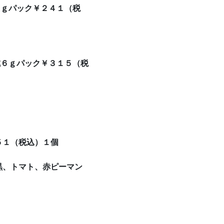
６ｇパック￥２４１（税
６ｇパック￥３１５（税
込）
５１（税込）１個
トマト、赤ピーマン