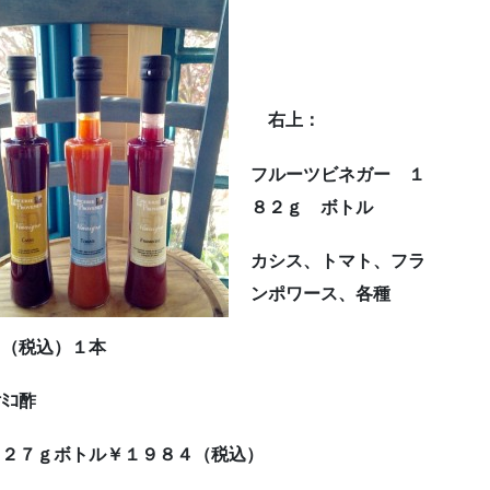
右上：
フルーツビネガー
１
８２ｇ ボトル
カシス、トマト、
フラ
ンポワース、各種
４（税込）１本
ｻﾐｺ酢
２７ｇボトル￥１９８４（税込）