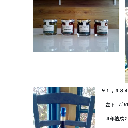
￥１，９８
左下：
ﾊﾞﾙ
４年熟成２