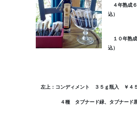
４年熟成
込）
１０年熟成
左上：コンディメント ３５ｇ瓶入 ￥４
４種 タブナード緑、タブナード黒、