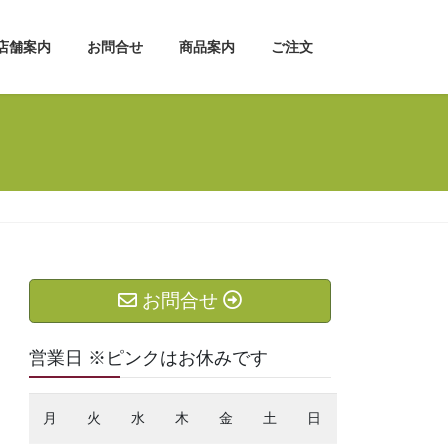
店舗案内
お問合せ
商品案内
ご注文
お問合せ
営業日 ※ピンクはお休みです
月
火
水
木
金
土
日