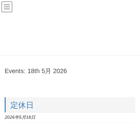
コ
ナ
オーリオ・イル・レガーロ
ン
ビ
テ
ゲ
ン
ー
イベント
ツ
シ
へ
ョ
ス
ン
HOME
イベント
キ
に
ッ
移
プ
動
Events: 18th 5月 2026
定休日
2026年5月18日