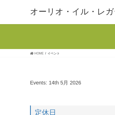
コ
ナ
ン
ビ
オーリオ・イル・レガ
テ
ゲ
ン
ー
ツ
シ
へ
ョ
ス
ン
キ
に
ッ
移
HOME
イベント
プ
動
Events: 14th 5月 2026
定休日