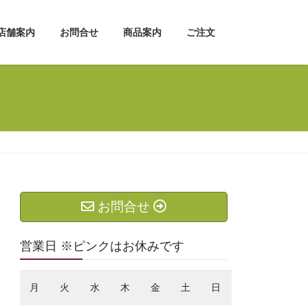
店舗案内
お問合せ
商品案内
ご注文
お問合せ
営業日 ※ピンクはお休みです
月
火
水
木
金
土
日