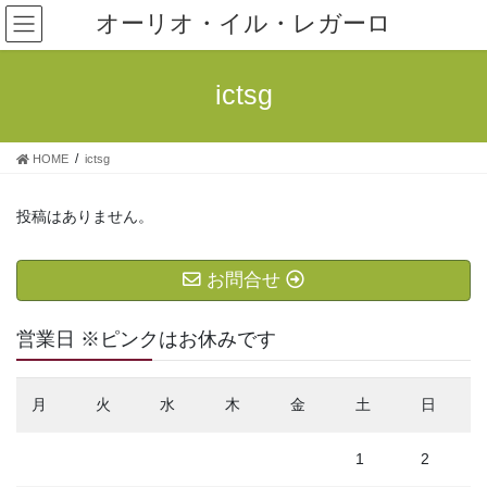
コ
ナ
オーリオ・イル・レガーロ
ン
ビ
テ
ゲ
ン
ー
ictsg
ツ
シ
へ
ョ
ス
ン
HOME
ictsg
キ
に
ッ
移
プ
動
投稿はありません。
お問合せ
営業日 ※ピンクはお休みです
月
火
水
木
金
土
日
1
2