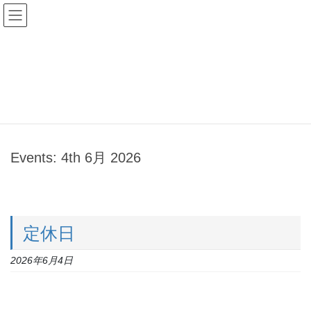
コ
ナ
オーリオ・イル・レガーロ
ン
ビ
テ
ゲ
ン
ー
イベント
ツ
シ
へ
ョ
ス
ン
HOME
イベント
キ
に
ッ
移
プ
動
Events: 4th 6月 2026
定休日
2026年6月4日