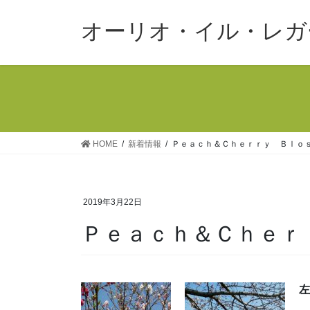
コ
ナ
ン
ビ
オーリオ・イル・レガ
テ
ゲ
ン
ー
ツ
シ
へ
ョ
ス
ン
キ
に
ッ
移
HOME
新着情報
Ｐｅａｃｈ＆Ｃｈｅｒｒｙ Ｂｌｏ
プ
動
2019年3月22日
Ｐｅａｃｈ＆Ｃｈｅ