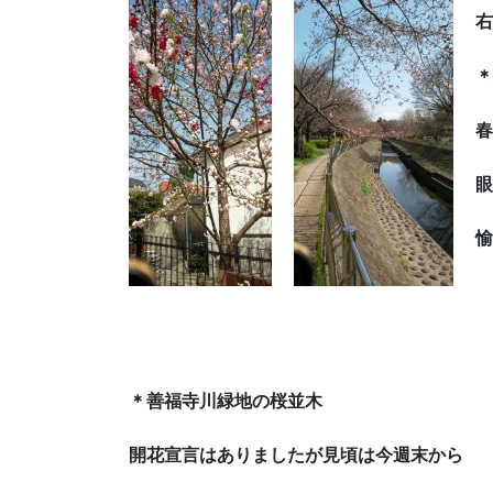
右
＊
春
眼
愉
＊善福寺川緑地の桜並木
開花宣言はありましたが見頃は今週末から