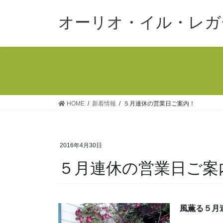
コ
ナ
ン
ビ
オーリオ・イル・レガ
テ
ゲ
ン
ー
ツ
シ
へ
ョ
ス
ン
キ
に
ッ
移
HOME
新着情報
５月連休の営業日ご案内！
プ
動
2016年4月30日
５月連休の営業日ご案
風薫る５月