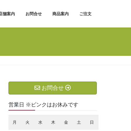
店舗案内
お問合せ
商品案内
ご注文
お問合せ
営業日 ※ピンクはお休みです
月
火
水
木
金
土
日