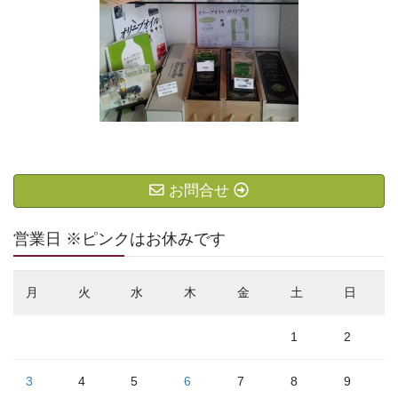
お問合せ
営業日 ※ピンクはお休みです
月
火
水
木
金
土
日
1
2
3
4
5
6
7
8
9