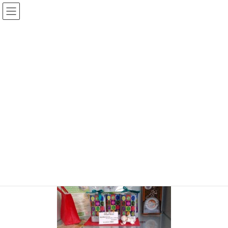
コ
ナ
オーリオ・イル・レガーロ
ン
ビ
テ
ゲ
ン
ー
投稿
ツ
シ
へ
ョ
ス
ン
HOME
母の日は！（５月８日）
20160506_140040
キ
に
ッ
移
プ
動
2016年5月6日
20160506_140040