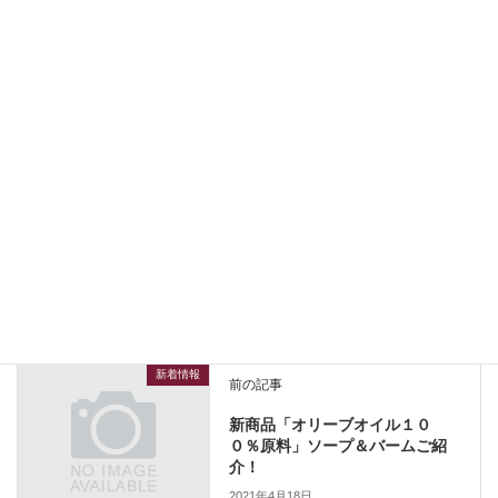
華を添えてくれる花々で
す！
友人から贈られた薔薇と孫の小学校卒
業記念バラ達ですが
SHOPの入口付近に歓迎の意を込めて咲
いております！
お越し願える折 愉しんで頂ければ幸
いです！
新着情報
カテゴリー
新着情報
前の記事
新商品「オリーブオイル１０
０％原料」ソープ＆バームご紹
介！
2021年4月18日