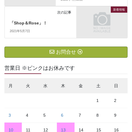
新着情報
次の記事
「Shop＆Rose」！
2021年5月7日
お問合せ
営業日 ※ピンクはお休みです
月
火
水
木
金
土
日
1
2
3
4
5
6
7
8
9
10
11
12
13
14
15
16