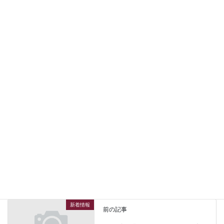
イタリア ウンブリア州産「バツタ」２５０ｍｌ＆５００ｍｌは
お品物は東京港に到着し 現在 通関待ちの状況にあります！
通常検査を済ませSHOPに入荷するのは6月第１週を予定しており
ます！
こちらへの到着が確定次第 改めて皆様にご案内申し上げますの
で
今暫くお待ち願えれば幸いです！
新着情報
カテゴリー
新着情報
前の記事