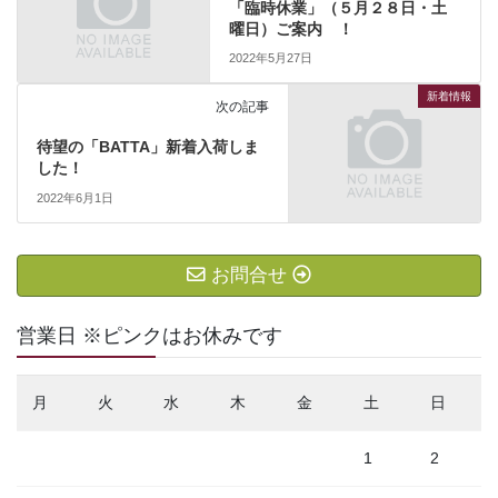
「臨時休業」（５月２８日・土
曜日）ご案内 ！
2022年5月27日
新着情報
次の記事
待望の「BATTA」新着入荷しま
した！
2022年6月1日
お問合せ
営業日 ※ピンクはお休みです
月
火
水
木
金
土
日
1
2