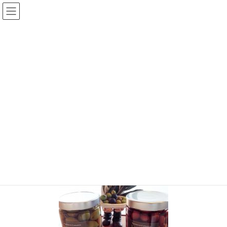
コ
ナ
オーリオ・イル・レガーロ
ン
ビ
テ
ゲ
ン
ー
投稿
ツ
シ
へ
ョ
ス
ン
HOME
「父の日（Father’s Day）」６月１７日・日曜日！
dav
キ
に
ッ
移
プ
動
2018年6月12日
dav