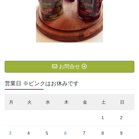
お問合せ
営業日 ※ピンクはお休みです
月
火
水
木
金
土
日
1
2
3
4
5
6
7
8
9