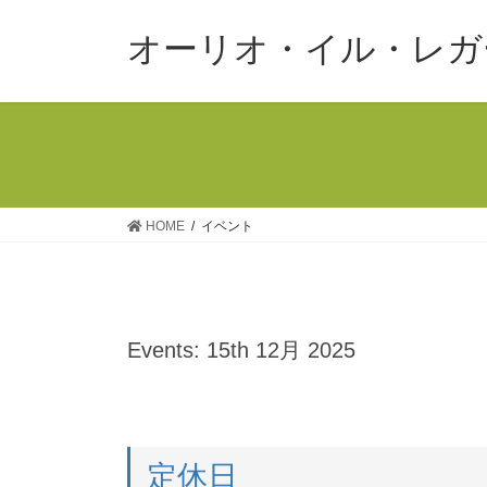
コ
ナ
ン
ビ
オーリオ・イル・レガ
テ
ゲ
ン
ー
ツ
シ
へ
ョ
ス
ン
キ
に
ッ
移
HOME
イベント
プ
動
Events: 15th 12月 2025
定休日