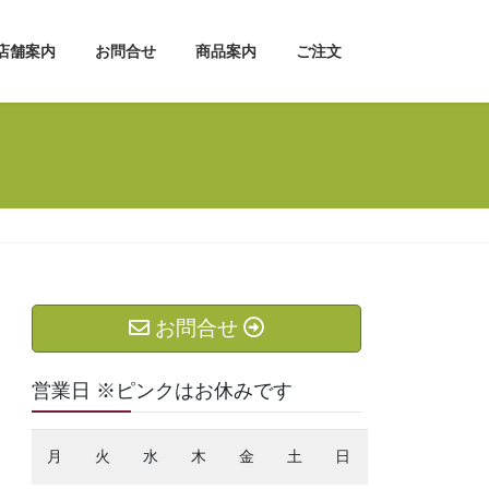
店舗案内
お問合せ
商品案内
ご注文
お問合せ
営業日 ※ピンクはお休みです
月
火
水
木
金
土
日