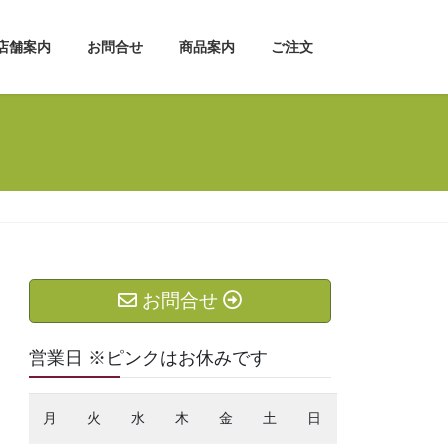
店舗案内
お問合せ
商品案内
ご注文
お問合せ
営業日 ※ピンクはお休みです
月
火
水
木
金
土
日