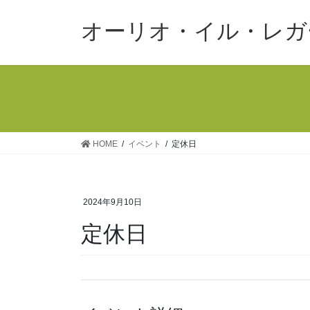
コ
ナ
ン
ビ
オーリオ・イル・レガ
テ
ゲ
ン
ー
ツ
シ
へ
ョ
ス
ン
キ
に
ッ
移
HOME
イベント
定休日
プ
動
2024年9月10日
定休日