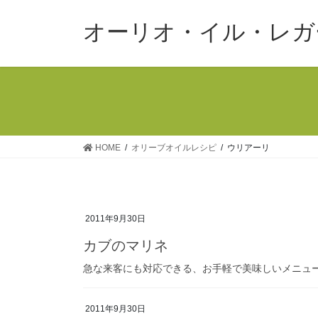
コ
ナ
ン
ビ
オーリオ・イル・レガ
テ
ゲ
ン
ー
ツ
シ
へ
ョ
ス
ン
キ
に
ッ
移
HOME
オリーブオイルレシピ
ウリアーリ
プ
動
2011年9月30日
カブのマリネ
急な来客にも対応できる、お手軽で美味しいメニュ
2011年9月30日