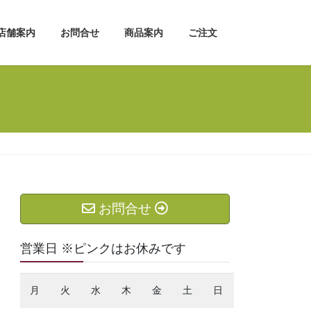
店舗案内
お問合せ
商品案内
ご注文
お問合せ
営業日 ※ピンクはお休みです
月
火
水
木
金
土
日