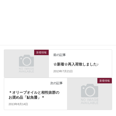
尚 メール＆FAX等にてご注文のお客様には別途対応させて頂きま
すので併せて宜しくお願い
致します。 尚１７日（土）からは平常営業いたします。
新着情報
カテゴリー
新着情報
前の記事
☆新着☆再入荷致しました♪
2013年7月21日
新着情報
次の記事
＊オリーブオイルと相性抜群の
お奨め品「鮎魚醤」＊
2013年8月14日