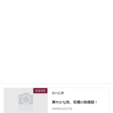
日頃お世話になります！
１１月１８日（火曜日）＆１９日（水）は勝手ながら
臨時休業とさせて頂きますので宜しくお願い申し上げます！
尚来週は定休日を挟みますので２１日（金曜日）からの
営業となりますので併せて宜しくお願い致します！
新着情報
カテゴリー
新着情報
前の記事
爽やかな秋、収穫の秋模様！
2025年10月27日