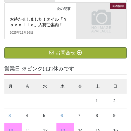
新着情報
次の記事
お待たせしました！オイル「Ｎ
ｏｖｅｌｌｏ」入荷ご案内！
2025年11月26日
お問合せ
営業日 ※ピンクはお休みです
月
火
水
木
金
土
日
1
2
3
4
5
6
7
8
9
10
11
12
13
14
15
16