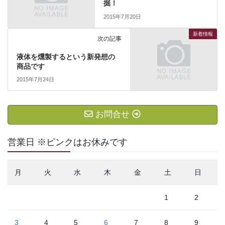
掘！
2015年7月20日
新着情報
次の記事
液体を燻製するという新発想の
商品です
2015年7月24日
お問合せ
営業日 ※ピンクはお休みです
月
火
水
木
金
土
日
1
2
3
4
5
6
7
8
9