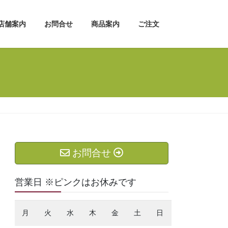
店舗案内
お問合せ
商品案内
ご注文
お問合せ
営業日 ※ピンクはお休みです
月
火
水
木
金
土
日