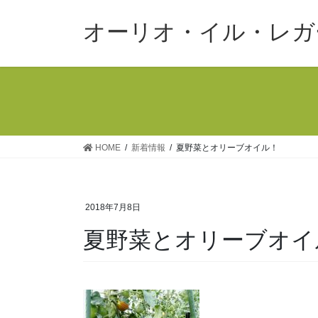
コ
ナ
ン
ビ
オーリオ・イル・レガ
テ
ゲ
ン
ー
ツ
シ
へ
ョ
ス
ン
キ
に
ッ
移
HOME
新着情報
夏野菜とオリーブオイル！
プ
動
2018年7月8日
夏野菜とオリーブオ