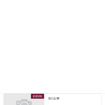
尚 ８月６日（木曜日）は定休日に
つき
営業は８月９日（日曜日）からとさ
せていただきます！
新着情報
カテゴリー
新着情報
前の記事