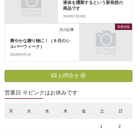
液体を燻製するという新発想の
商品です
2015年7月24日
新着情報
次の記事
爽やかな贈り物に！（９月のシ
ルバーウィーク）
2015年9月1日
お問合せ
営業日 ※ピンクはお休みです
月
火
水
木
金
土
日
1
2