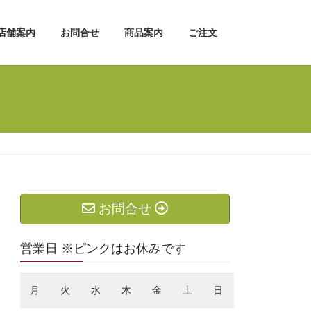
店舗案内
お問合せ
商品案内
ご注文
お問合せ
営業日 ※ピンクはお休みです
月
火
水
木
金
土
日