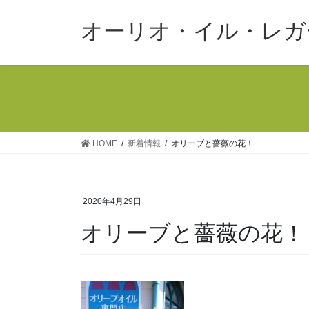
コ
ナ
ン
ビ
オーリオ・イル・レガ
テ
ゲ
ン
ー
ツ
シ
へ
ョ
ス
ン
キ
に
ッ
移
HOME
新着情報
オリーブと薔薇の花！
プ
動
2020年4月29日
オリーブと薔薇の花！