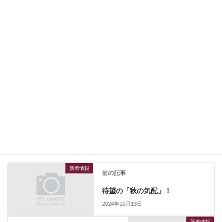
下段左側：北海道産発酵魚醤
下段右画像：イタリア・アルプス産はちみつ各種
以上 ご案内の各種商品は通販販売商品にリストアップされてい
ない
SHOP限定の新着商品です！
ご来店頂きお味をご確認願えれば幸いです！
新着情報
カテゴリー
新着情報
前の記事
待望の「秋の気配」！
2024年10月13日
新着情報