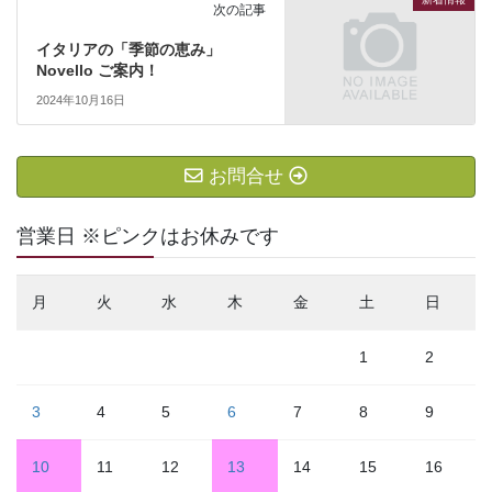
次の記事
イタリアの「季節の恵み」
Novello ご案内！
2024年10月16日
お問合せ
営業日 ※ピンクはお休みです
月
火
水
木
金
土
日
1
2
3
4
5
6
7
8
9
10
11
12
13
14
15
16