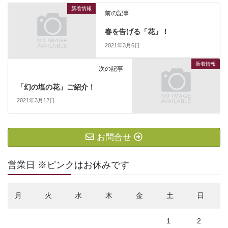
新着情報
前の記事
春を告げる「花」！
2021年3月6日
新着情報
次の記事
「幻の塩の花」ご紹介！
2021年3月12日
お問合せ
営業日 ※ピンクはお休みです
月
火
水
木
金
土
日
1
2