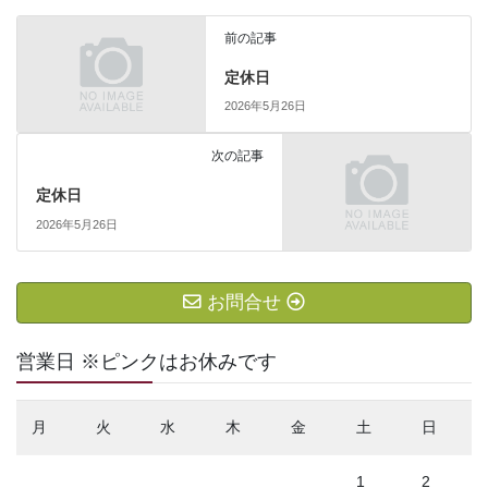
前の記事
定休日
2026年5月26日
次の記事
定休日
2026年5月26日
お問合せ
営業日 ※ピンクはお休みです
月
火
水
木
金
土
日
1
2