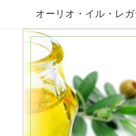
コ
ナ
ン
ビ
オーリオ・イル・レガ
テ
ゲ
ン
ー
ツ
シ
へ
ョ
ス
ン
キ
に
ッ
移
プ
動