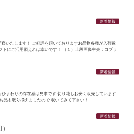
新着情報
拝察いたします！ ご好評を頂いておりますお品物各種が入荷致
フトにご活用願えれば幸いです！ （１）上段画像中央：コブラ
新着情報
事なひまわりの存在感は見事です 切り花もお安く販売しています
しいお品も取り揃えましたので 覗いてみて下さい！
新着情報
日）