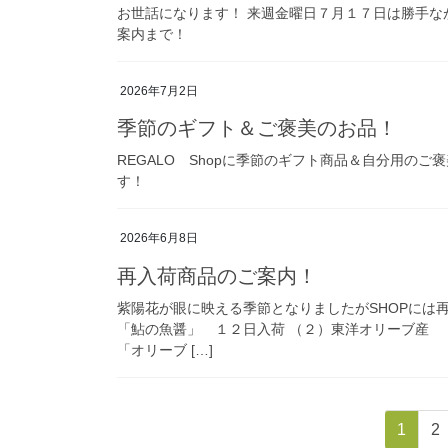
お世話になります！ 来週金曜日７月１７日は勝手な
案内まで！
2026年7月2日
季節のギフト＆ご褒美のお品！
REGALO Shopに季節のギフト商品＆自分用の
す！
2026年6月8日
再入荷商品のご案内！
紫陽花が眼に映える季節となりましたがSHOPには
「鮎の魚醤」 １２日入荷 （２）東洋オリーブ産
「オリーブ […]
投
固
固
1
2