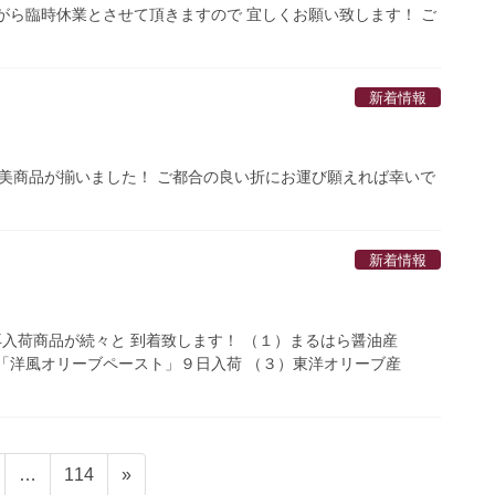
がら臨時休業とさせて頂きますので 宜しくお願い致します！ ご
新着情報
ご褒美商品が揃いました！ ご都合の良い折にお運び願えれば幸いで
新着情報
再入荷商品が続々と 到着致します！ （１）まるはら醤油産
 「洋風オリーブペースト」９日入荷 （３）東洋オリーブ産
固
…
114
»