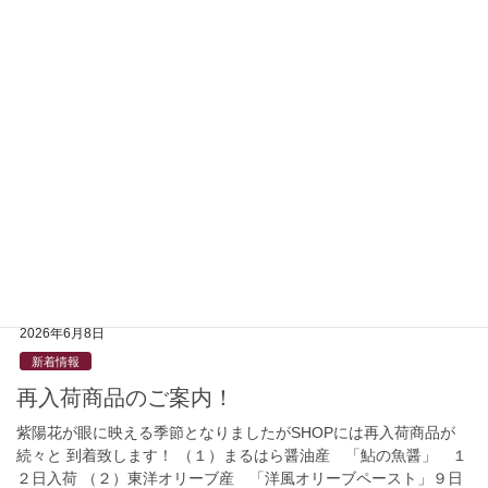
新着情報
臨時休業のご案内（７月１７日金曜日）
お世話になります！ 来週金曜日７月１７日は勝手ながら臨時休業
とさせて頂きますので 宜しくお願い致します！ ご案内まで！
2026年7月2日
新着情報
季節のギフト＆ご褒美のお品！
REGALO Shopに季節のギフト商品＆自分用のご褒美商品が揃い
ました！ ご都合の良い折にお運び願えれば幸いです！
2026年6月8日
新着情報
再入荷商品のご案内！
紫陽花が眼に映える季節となりましたがSHOPには再入荷商品が
続々と 到着致します！ （１）まるはら醤油産 「鮎の魚醤」 １
２日入荷 （２）東洋オリーブ産 「洋風オリーブペースト」９日