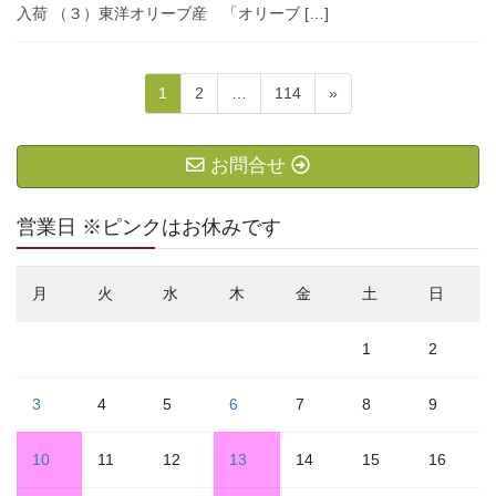
入荷 （３）東洋オリーブ産 「オリーブ […]
投
固
固
固
1
2
…
114
»
稿
定
定
定
ナ
ペ
ペ
ペ
ビ
お問合せ
ー
ー
ー
ゲ
ジ
ジ
ジ
ー
営業日 ※ピンクはお休みです
シ
ョ
ン
月
火
水
木
金
土
日
1
2
3
4
5
6
7
8
9
10
11
12
13
14
15
16