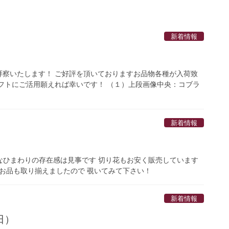
新着情報
拝察いたします！ ご好評を頂いておりますお品物各種が入荷致
フトにご活用願えれば幸いです！ （１）上段画像中央：コブラ
新着情報
事なひまわりの存在感は見事です 切り花もお安く販売しています
しいお品も取り揃えましたので 覗いてみて下さい！
新着情報
日）