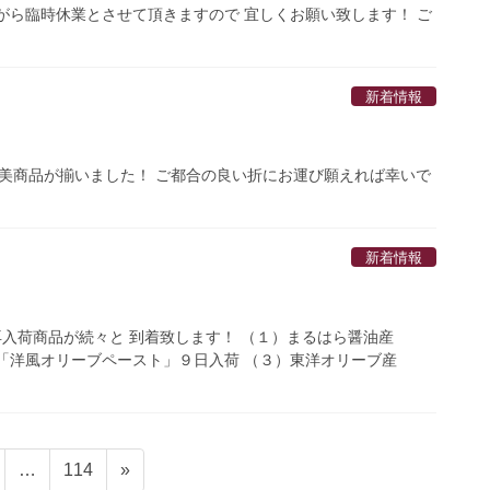
がら臨時休業とさせて頂きますので 宜しくお願い致します！ ご
新着情報
ご褒美商品が揃いました！ ご都合の良い折にお運び願えれば幸いで
新着情報
再入荷商品が続々と 到着致します！ （１）まるはら醤油産
 「洋風オリーブペースト」９日入荷 （３）東洋オリーブ産
固
…
114
»