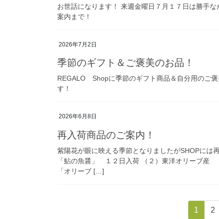
お世話になります！ 来週金曜日７月１７日は勝手な
案内まで！
2026年7月2日
季節のギフト＆ご褒美のお品！
REGALO Shopに季節のギフト商品＆自分用の
す！
2026年6月8日
再入荷商品のご案内！
紫陽花が眼に映える季節となりましたがSHOPには
「鮎の魚醤」 １２日入荷 （２）東洋オリーブ産
「オリーブ […]
投
固
固
1
2