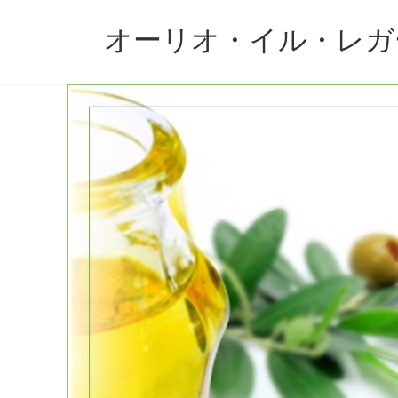
コ
ナ
ン
ビ
オーリオ・イル・レガ
テ
ゲ
ン
ー
ツ
シ
へ
ョ
ス
ン
キ
に
ッ
移
プ
動